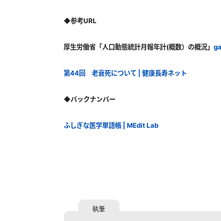
◆参考URL
厚生労働省「人口動態統計月報年計(概数）の概況」
ga
第44回 老衰死について | 健康長寿ネット
◆バックナンバー
ふしぎな医学単語帳 | MEdit Lab