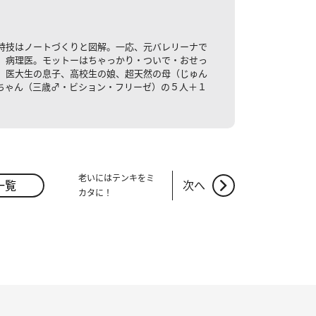
特技はノートづくりと図解。一応、元バレリーナで
）病理医。モットーはちゃっかり・ついで・おせっ
、医大生の息子、高校生の娘、超天然の母（じゅん
ちゃん（三歳♂・ビション・フリーゼ）の５人＋１
老いにはテンキをミ
一覧
次へ
カタに！