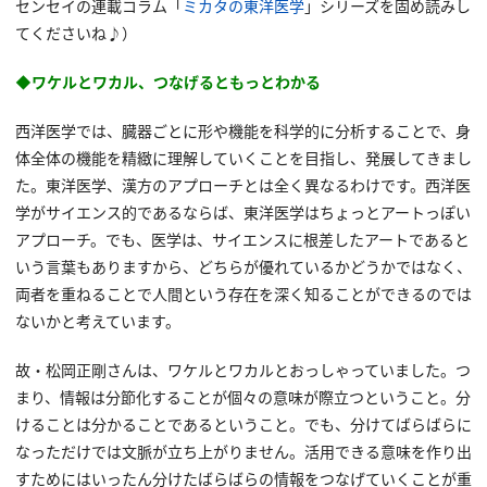
センセイの連載コラム「
ミカタの東洋医学
」シリーズを固め読みし
てくださいね♪）
◆ワケルとワカル、つなげるともっとわかる
西洋医学では、臓器ごとに形や機能を科学的に分析することで、身
体全体の機能を精緻に理解していくことを目指し、発展してきまし
た。東洋医学、漢方のアプローチとは全く異なるわけです。西洋医
学がサイエンス的であるならば、東洋医学はちょっとアートっぽい
アプローチ。でも、医学は、サイエンスに根差したアートであると
いう言葉もありますから、どちらが優れているかどうかではなく、
両者を重ねることで人間という存在を深く知ることができるのでは
ないかと考えています。
故・松岡正剛さんは、ワケルとワカルとおっしゃっていました。つ
まり、情報は分節化することが個々の意味が際立つということ。分
けることは分かることであるということ。でも、分けてばらばらに
なっただけでは文脈が立ち上がりません。活用できる意味を作り出
すためにはいったん分けたばらばらの情報をつなげていくことが重