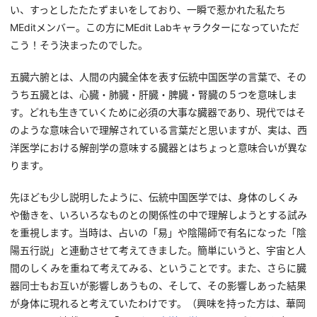
い、すっとしたたたずまいをしており、一瞬で惹かれた私たち
MEditメンバー。この方にMEdit Labキャラクターになっていただ
こう！そう決まったのでした。
五臓六腑とは、人間の内臓全体を表す伝統中国医学の言葉で、その
うち五臓とは、心臓・肺臓・肝臓・脾臓・腎臓の５つを意味しま
す。どれも生きていくために必須の大事な臓器であり、現代ではそ
のような意味合いで理解されている言葉だと思いますが、実は、西
洋医学における解剖学の意味する臓器とはちょっと意味合いが異な
ります。
先ほども少し説明したように、伝統中国医学では、身体のしくみ
や働きを、いろいろなものとの関係性の中で理解しようとする試み
を重視します。当時は、占いの「易」や陰陽師で有名になった「陰
陽五行説」と連動させて考えてきました。簡単にいうと、宇宙と人
間のしくみを重ねて考えてみる、ということです。また、さらに臓
器同士もお互いが影響しあうもの、そして、その影響しあった結果
が身体に現れると考えていたわけです。（興味を持った方は、華岡