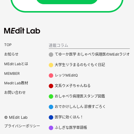
TOP
連載コラム
お知らせ
てゆーか医学 おしゃべり病理医のMEditラジオ
MEdit Labとは
大学生リラまるのもぐもぐ日記
MEMBER
レッツMEditQ
Medit Lab教材
文系ウメ子ちゃんねる
お問い合わせ
おしゃべり病理医スタンプ図鑑
おでかけしんしん 診療すごろく
©
MEdit Lab
医学に効くほん！
プライバシーポリシー
ふしぎな医学単語帳