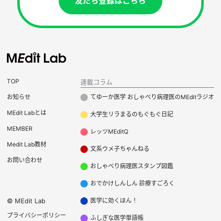
友だち登録はこちら
TOP
連載コラム
お知らせ
てゆーか医学 おしゃべり病理医のMEditラジオ
MEdit Labとは
大学生リラまるのもぐもぐ日記
MEMBER
レッツMEditQ
Medit Lab教材
文系ウメ子ちゃんねる
お問い合わせ
おしゃべり病理医スタンプ図鑑
おでかけしんしん 診療すごろく
©
MEdit Lab
医学に効くほん！
プライバシーポリシー
ふしぎな医学単語帳