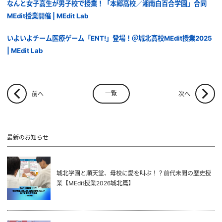
なんと女子高生が男子校で授業！「本郷高校／湘南白百合学園」合同
MEdit授業開催 | MEdit Lab
いよいよチーム医療ゲーム「ENT!」登場！＠城北高校MEdit授業2025
| MEdit Lab
一覧
前へ
次へ
最新のお知らせ
城北学園と順天堂、母校に愛を叫ぶ！？前代未聞の歴史授
業【MEdit授業2026城北篇】