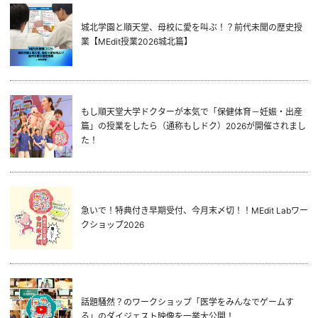
城北学園と順天堂、母校に愛を叫ぶ！？前代未聞の歴史授
業【MEdit授業2026城北篇】
もし順天堂大学ドクターが本気で「保健体育－妊娠・出産
篇」の授業をしたら（通称もしドク）2026が開催されまし
た！
急いで！特典付き早期受付、今月末〆切！！MEdit Labワー
クショップ2026
話題騒然？のワークショップ「医学をみんなでゲームす
る」のダイジェスト映像を一挙大公開！