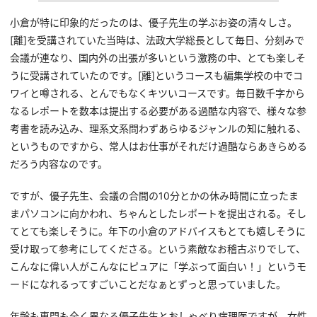
小倉が特に印象的だったのは、優子先生の学ぶお姿の清々しさ。
[離]を受講されていた当時は、法政大学総長として毎日、分刻みで
会議が連なり、国内外の出張が多いという激務の中、とても楽しそ
うに受講されていたのです。[離]というコースも編集学校の中でコ
ワイと噂される、とんでもなくキツいコースです。毎日数千字から
なるレポートを数本は提出する必要がある過酷な内容で、様々な参
考書を読み込み、理系文系問わずあらゆるジャンルの知に触れる、
というものですから、常人はお仕事がそれだけ過酷ならあきらめる
だろう内容なのです。
ですが、優子先生、会議の合間の10分とかの休み時間に立ったま
まパソコンに向かわれ、ちゃんとしたレポートを提出される。そし
てとても楽しそうに。年下の小倉のアドバイスもとても嬉しそうに
受け取って参考にしてくださる。という素敵なお稽古ぶりでして、
こんなに偉い人がこんなにピュアに「学ぶって面白い！」というモ
ードになれるってすごいことだなぁとずっと思っていました。
年齢も専門も全く異なる優子先生とおしゃべり病理医ですが、女性