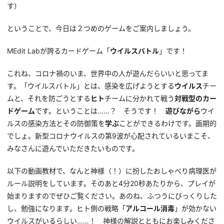
す）
ということで、今日は２つめのゲームをご案内しましょう。
MEdit Labが誇るカードゲーム「
ウイルスバトル
」です！
これね、コロナ禍のいま、世界中の人が遊んだらいいと思ってま
す。「ウイルスバトル」とは、感染を広げようとする
ウイルス
チー
ムと、それを防ごうとする
ヒト
チームに分かれて戦う
対戦型のカー
ドゲーム
です。ということは……？ そうです！
遊びながら
ウイ
ルスの感染方法とその防御策を
学ぶ
ことができるわけです。画期的
でしょ。新型コロナウイルスの第9波が心配されているいまこそ、
みなさんに遊んでいただきたいものです。
以下の動画教材で、なんと神様（！）に扮したおしゃべり病理医が
ルール説明をしています。そのあと4分20秒あたりから、プレイが
始まりますのでぜひご覧ください。あのね、ふつうにびっくりした
し、勉強になります。ヒト側の戦略「
アルコール消毒
」が効かない
ウイルスがいるらしい……！ 神様の解説とともにお楽しみくださ