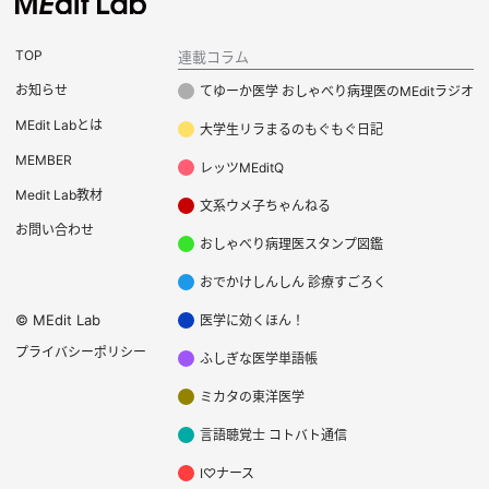
TOP
連載コラム
お知らせ
てゆーか医学 おしゃべり病理医のMEditラジオ
MEdit Labとは
大学生リラまるのもぐもぐ日記
MEMBER
レッツMEditQ
Medit Lab教材
文系ウメ子ちゃんねる
お問い合わせ
おしゃべり病理医スタンプ図鑑
おでかけしんしん 診療すごろく
©
MEdit Lab
医学に効くほん！
プライバシーポリシー
ふしぎな医学単語帳
ミカタの東洋医学
言語聴覚士 コトバト通信
I♡ナース