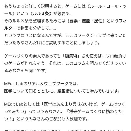
もうちょっと詳しく説明すると、ゲームには《ルール・ロール・ツ
ール》という《
ルル３条》
が必要で、
そのルル３条を整理するためには《
要素
・
機能
・
属性
》という
フィ
ルター
で物事を分析して……
というプロセスになるんですが、ここはワークショップに来ていた
だいたみなさんだけにご説明することにしましょう。
ゲームづくりの素人であっても「
編集術
」さえ使えば、プロ顔負け
のゲームが作れちゃう。それは、このコラムを読んでくださってい
るみなさんも同じです。
MEdit Labのリアル＆ウェブワークでは、
医学
について知るとともに、
編集術
についても学んでいきます。
MEdit Labとしては「医学はあんまり興味ないけど、ゲームはつく
ってみたい」っていうみなさん、「将来ゲームづくりに携わりた
い！」というみなさんのご参加も大歓迎です。