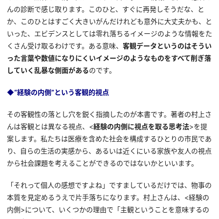
んの診断で感じ取ります。このひと、すぐに再発しそうだな、と
か、このひとはすごく大きいがんだけれども意外に大丈夫かも、と
いった、エビデンスとしては零れ落ちるイメージのような情報をた
くさん受け取るわけです。ある意味、
客観データというのはそうい
った言葉や数値になりにくいイメージのようなものをすべて削ぎ落
していく乱暴な側面がある
のです。
◆“経験の内側”という客観的視点
その客観性の落とし穴を鋭く指摘したのが本書です。著者の村上さ
んは客観とは異なる視点、<
経験の内側に視点を取る思考法
>を提
案します。私たちは医療を含めた社会を構成するひとりの市民であ
り、自らの生活の実感から、あるいは近くにいる家族や友人の視点
から社会課題を考えることができるのではないかといいます。
「それって個人の感想ですよね」ですましているだけでは、物事の
本質を見定めるうえで片手落ちになります。村上さんは、<経験の
内側>について、いくつかの理由で「主観ということを意味するの