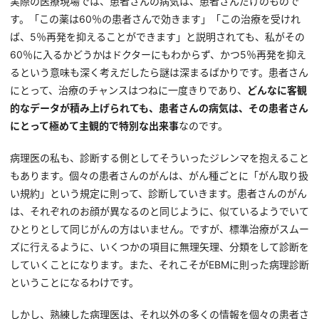
実際の医療現場では、患者さんの病気は、患者さんだけのもので
す。「この薬は60％の患者さんで効きます」「この治療を受けれ
ば、5％再発を抑えることができます」と説明されても、私がその
60％に入るかどうかはドクターにもわからず、かつ5％再発を抑え
るという意味も深く考えだしたら謎は深まるばかりです。患者さん
にとって、治療のチャンスはつねに一度きりであり、
どんなに客観
的なデータが積み上げられても、患者さんの病気は、その患者さん
にとって極めて主観的で特別な出来事
なのです。
病理医の私も、診断する側としてそういったジレンマを抱えること
もあります。個々の患者さんのがんは、がん種ごとに「がん取り扱
い規約」という規定に則って、診断していきます。患者さんのがん
は、それぞれのお顔が異なるのと同じように、似ているようでいて
ひとりとして同じがんの方はいません。ですが、標準治療がスムー
ズに行えるように、いくつかの項目に無理矢理、分類をして診断を
していくことになります。また、それこそがEBMに則った病理診断
ということになるわけです。
しかし、熟練した病理医は、それ以外の多くの情報を個々の患者さ