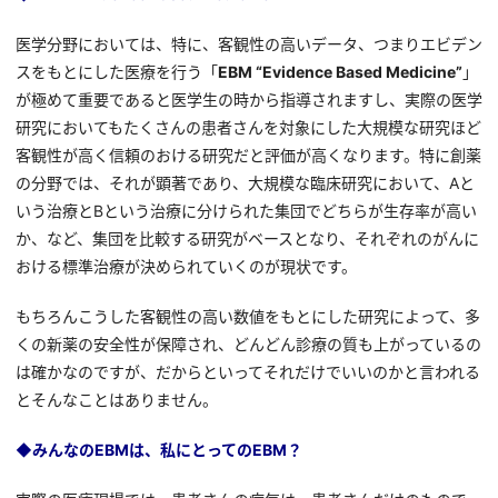
医学分野においては、特に、客観性の高いデータ、つまりエビデン
スをもとにした医療を行う「
EBM “Evidence Based Medicine”
」
が極めて重要であると医学生の時から指導されますし、実際の医学
研究においてもたくさんの患者さんを対象にした大規模な研究ほど
客観性が高く信頼のおける研究だと評価が高くなります。特に創薬
の分野では、それが顕著であり、大規模な臨床研究において、Aと
いう治療とBという治療に分けられた集団でどちらが生存率が高い
か、など、集団を比較する研究がベースとなり、それぞれのがんに
おける標準治療が決められていくのが現状です。
もちろんこうした客観性の高い数値をもとにした研究によって、多
くの新薬の安全性が保障され、どんどん診療の質も上がっているの
は確かなのですが、だからといってそれだけでいいのかと言われる
とそんなことはありません。
◆みんなのEBMは、私にとってのEBM？