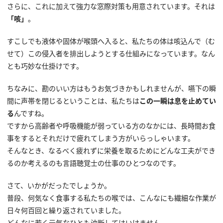
さらに、これに加えて強力な窓際対策も用意されています。それは
「咳」
。
すこしでも液体や固体が喉頭へ入ると、私たちの体は咳込んで（む
せて）この侵入者を排出しようとする仕組みになっています。なん
とも巧妙な仕掛けです。
ちなみに、勘のいい方はもうお気づきかもしれませんが、嚥下の瞬
間に声帯を閉じるということは、私たちは
この一瞬は息を止めてい
る
んですね。
で
すから高齢者や呼吸機能が弱っている方のなかには、長時間お食
事をするとそれだけで疲れてしまう方がいらっしゃいます。
そんなとき、なるべく疲れずに栄養を取るためにどんな工夫ができ
るのか考えるのも言語聴覚士の仕事のひとつなのです。
さて、いかがだったでしょうか。
普段、何気なく食事する私たちの喉では、こんなにも繊細な作業が
日々何百回と繰り返されていました。
どんなに若く元気なひとも油断してはいけません。