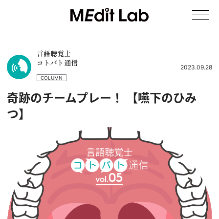
言語聴覚士
コトバト通信
2023.09.28
COLUMN
奇跡のチームプレー！ 【嚥下のひみ
つ】