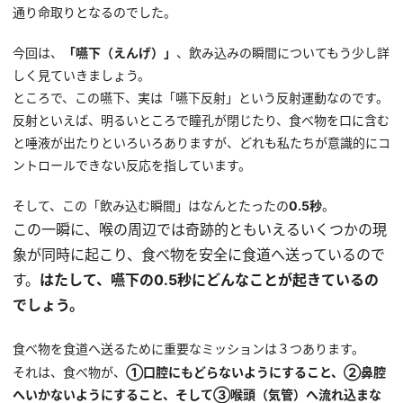
通り命取りとなるのでした。
今回は、
「嚥下（えんげ）」
、飲み込みの瞬間についてもう少し詳
しく見ていきましょう。
ところで、この嚥下、実は「嚥下反射」という反射運動なのです。
反射といえば、明るいところで瞳孔が閉じたり、食べ物を口に含む
と唾液が出たりといろいろありますが、どれも私たちが意識的にコ
ントロールできない反応を指しています。
そして、この「飲み込む瞬間」はなんとたったの
0.5秒
。
この一瞬に、喉の周辺では奇跡的ともいえるいくつかの現
象が同時に起こり、食べ物を安全に食道へ送っているので
す。
はたして、嚥下の0.5秒にどんなことが起きているの
でしょう。
食べ物を食道へ送るために重要なミッションは３つあります。
それは、食べ物が、
①口腔にもどらないようにすること、②鼻腔
へいかないようにすること、そして③喉頭（気管）へ流れ込まな