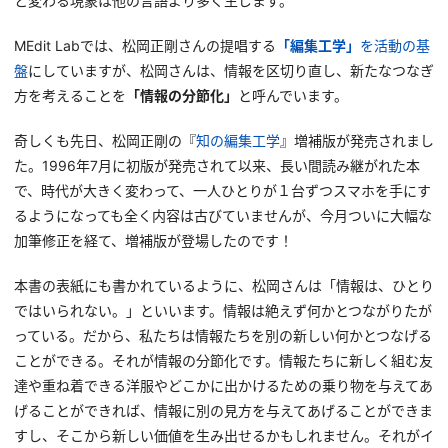
と変わる現象は他の言語より多く生じます。
MEdit Labでは、松岡正剛さんの提唱する
「編集工学」
を活動の基
盤
にしていますが、松岡さんは、情報を区切り直し、新たなつなぎ
方を考えることを
「情報の分節化」
と呼んでいます。
奇しくも先日、松岡正剛の『
知の編集工学
』増補版が発売されまし
た。1996年7月に初版が発売されて以来、長い間読み継がれた本
で、時代が大きく変わって、一人ひとりが１台ずつスマホを手にす
るようになっても全く内容は古びていませんが、今月ついに大幅な
加筆修正を経て、増補版が登場したのです！
本書の表紙にも書かれているように、松岡さんは「情報は、ひとり
ではいられない。」といいます。情報は絶えず何かとつながりたが
っている。だから、私たちは情報たちを別の新しい何かとつなげる
ことができる。それが情報の分節化です。情報たちに新しく組む友
達や重ね着できる洋服やどこかに出かけるための乗り物を与えてあ
げることができれば、情報に別の見方を与えてあげることができま
すし、そこから新しい価値を生み出せるかもしれません。それがイ