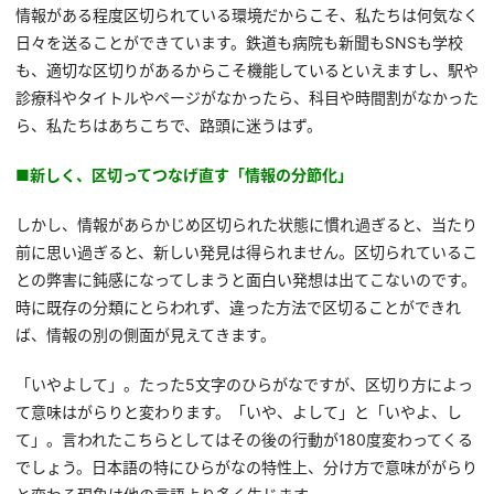
情報がある程度区切られている環境だからこそ、私たちは何気なく
日々を送ることができています。鉄道も病院も新聞もSNSも学校
も、適切な区切りがあるからこそ機能しているといえますし、駅や
診療科やタイトルやページがなかったら、科目や時間割がなかった
ら、私たちはあちこちで、路頭に迷うはず。
■新しく、区切ってつなげ直す「情報の分節化」
しかし、情報があらかじめ区切られた状態に慣れ過ぎると、当たり
前に思い過ぎると、新しい発見は得られません。区切られているこ
との弊害に鈍感になってしまうと面白い発想は出てこないのです。
時に既存の分類にとらわれず、違った方法で区切ることができれ
ば、情報の別の側面が見えてきます。
「いやよして」。たった5文字のひらがなですが、区切り方によっ
て意味はがらりと変わります。「いや、よして」と「いやよ、し
て」。言われたこちらとしてはその後の行動が180度変わってくる
でしょう。日本語の特にひらがなの特性上、分け方で意味ががらり