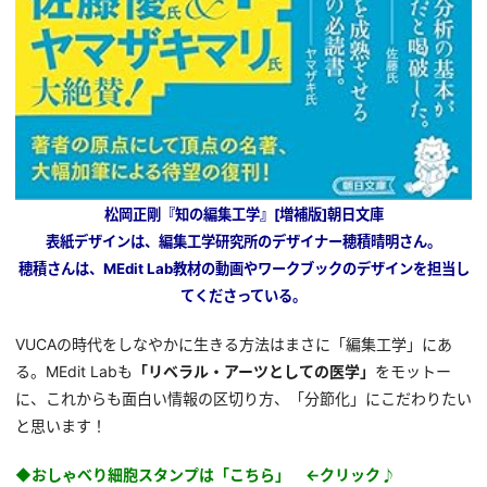
松岡正剛『知の編集工学』[増補版]朝日文庫
表紙デザインは、
編集工学研究所
のデザイナー穂積晴明さん。
穂積さんは、
MEdit Lab教材
の動画やワークブックのデザインを担当し
てくださっている。
VUCAの時代をしなやかに生きる方法はまさに「編集工学」にあ
る。MEdit Labも
「リベラル・アーツとしての医学」
をモットー
に、これからも面白い情報の区切り方、「分節化」にこだわりたい
と思います！
◆おしゃべり細胞スタンプは「
こちら」
←クリック♪