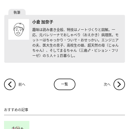
小倉 加奈子
趣味は読み書き全般、特技はノートづくりと図解。一
応、元バレリーナでおしゃべり（おえかき）病理医。モ
ットーはちゃっかり・ついで・おせっかい。エンジニア
の夫、医大生の息子、高校生の娘、超天然の母（じゅん
ちゃん）、そしてまるちゃん（三歳♂・ビション・フリ
ーゼ）の５人＋１匹暮らし。
一覧
前へ
次へ
おすすめの記事