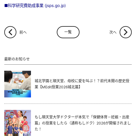
■
科学研究費助成事業 (jsps.go.jp)
一覧
前へ
次へ
最新のお知らせ
城北学園と順天堂、母校に愛を叫ぶ！？前代未聞の歴史授
業【MEdit授業2026城北篇】
もし順天堂大学ドクターが本気で「保健体育－妊娠・出産
篇」の授業をしたら（通称もしドク）2026が開催されまし
た！