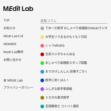
TOP
連載コラム
お知らせ
てゆーか医学 おしゃべり病理医のMEditラジオ
MEdit Labとは
大学生リラまるのもぐもぐ日記
MEMBER
レッツMEditQ
Medit Lab教材
文系ウメ子ちゃんねる
お問い合わせ
おしゃべり病理医スタンプ図鑑
おでかけしんしん 診療すごろく
©
MEdit Lab
医学に効くほん！
プライバシーポリシー
ふしぎな医学単語帳
ミカタの東洋医学
言語聴覚士 コトバト通信