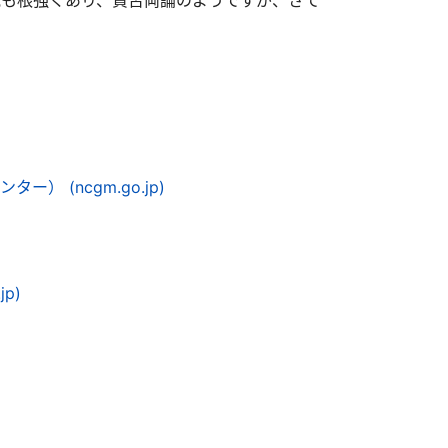
も根強くあり、賛否両論のようですが、さて
 (ncgm.go.jp)
p)