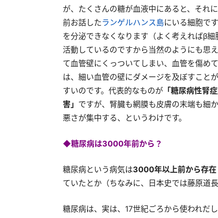
が、たくさんの糖が血液中にあると、それに
前お話した
ランゲルハンス島
にいる細胞で
を分泌できなくなります（よく考えればβ細
活動しているのですから当然のようにも思え
て血管壁にくっついてしまい、血管を傷めて
は、細い血管の壁にダメージを及ぼすこと
すいのです。代表的なものが
「糖尿病性腎症
害」
ですが、腎臓も網膜も皮膚の末端も細
悪さが集中する、というわけです。
◆糖尿病は3000年前から？
糖尿病という病気は
3000年以上前から存在
ていたとか（ちなみに、日本史では藤原道長
糖尿病は、実は、17世紀ごろから使われだ