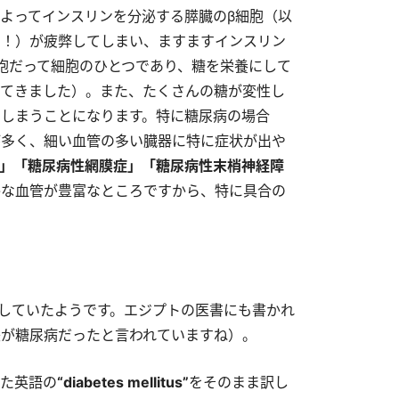
よってインスリンを分泌する膵臓のβ細胞（以
す！）が疲弊してしまい、ますますインスリン
胞だって細胞のひとつであり、糖を栄養にして
てきました）。また、たくさんの糖が変性し
しまうことになります。特に糖尿病の場合
が多く、細い血管の多い臓器に特に症状が出や
」「糖尿病性網膜症」「糖尿病性末梢神経障
かな血管が豊富なところですから、特に具合の
していたようです。エジプトの医書にも書かれ
が糖尿病だったと言われていますね）。
した英語の
“diabetes mellitus”
をそのまま訳し