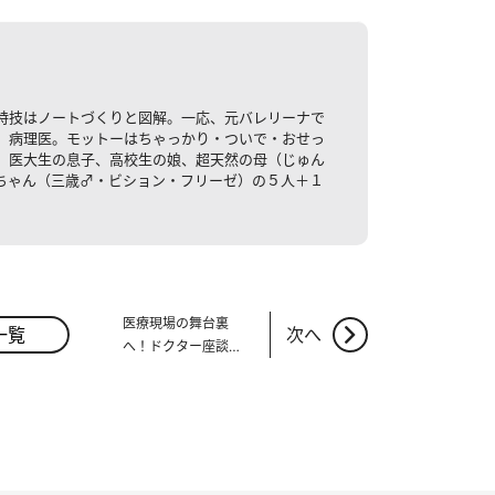
特技はノートづくりと図解。一応、元バレリーナで
）病理医。モットーはちゃっかり・ついで・おせっ
、医大生の息子、高校生の娘、超天然の母（じゅん
ちゃん（三歳♂・ビション・フリーゼ）の５人＋１
医療現場の舞台裏
一覧
次へ
へ！ドクター座談
会、開催しました