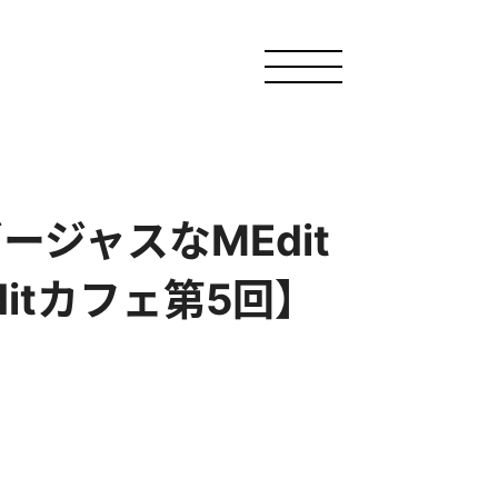
ジャスなMEdit
itカフェ第5回】