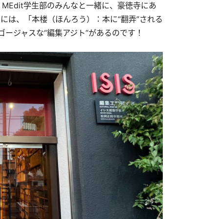
。MEdit学生部のみんなと一緒に、豪徳寺にあ
には、「本楼（ほんろう）：本に“翻弄”される
ゴージャスな“編集アジト”があるのです！