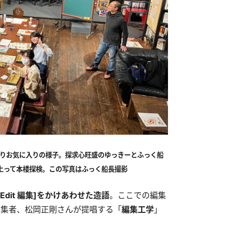
かりお気に入りの様子。探求心旺盛のゆっきーとふっく船
上って本楼探検。この写真はふっく船長撮影
]と[Edit 編集]をかけあわせた造語
。ここでの編集
編集者、松岡正剛さんが提唱する「
編集工学
」