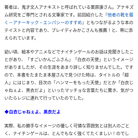
著者は、鬼才文人アナキストと呼ばれている栗原康さん。アナキズ
ム研究をご専門とされる文筆家です。前回紹介した『
他者の靴を履
く－アナーキック・エンパシーのすすめ
』ともつながるような本の
テイストと内容であり、ブレイディみかこさんも推薦！と、帯に添
えられています。
幼い頃、絵本やアニメなどでナイチンゲールのお話は見聞きしたこ
とがあり、「すごいかんごふさん」「白衣の天使」というイメージ
がありましたが、その生涯をあまり詳しく知りませんでした。です
ので、本書をたまたま本屋さんで見つけた時は、タイトルの「超
人」にはじまり、目次の「ハンマーをもった天使」だとか「白衣じ
ゃねぇよ、黒衣だよ」といったマッチョな言葉たちに驚き、気がつ
いたらレジに連れて行っていたのでした。
◆白衣じゃねぇよ、黒衣だよ
実際、私の勝手なイメージの優しく可憐な雰囲気とは別人のごと
く、ナイチンゲールは、とんでもなく強くてたくましい！のでし