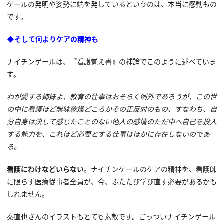
ゲールの発明や姿勢に端を発しているというのは、本当に感動もの
です。
◆そして何よりケアの精神も
ナイチンゲールは、『看護覚え書』の補論でこのように述べていま
す。
わが愛する姉妹よ、教育の仕事はおそらく例外であろうが、この世
の中に看護ほど無味乾燥どころかその正反対のもの、すなわち、自
分自身は決して感じたことのない他人の感情のただ中へ自己を投入
する能力を、これほど必要とする仕事はほかに存在しないのであ
る。
看護にわけなどいらない
。ナイチンゲールのケアの精神を、看護師
に限らず医療従事者全員が、今、ふたたび学び直す必要があるかも
しれません。
秦直也さんのイラストもとても素敵です。ごっついナイチンゲール