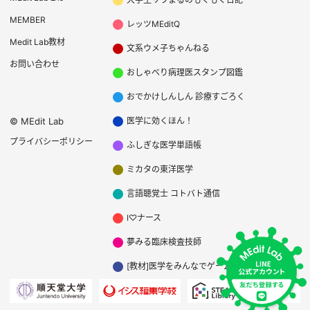
MEMBER
レッツMEditQ
Medit Lab教材
文系ウメ子ちゃんねる
お問い合わせ
おしゃべり病理医スタンプ図鑑
おでかけしんしん 診療すごろく
©
MEdit Lab
医学に効くほん！
プライバシーポリシー
ふしぎな医学単語帳
ミカタの東洋医学
言語聴覚士 コトバト通信
I♡ナース
夢みる臨床検査技師
[教材]医学をみんなでゲームする