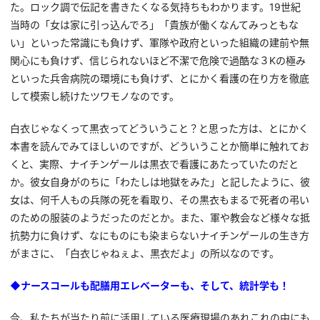
た。ロック調で伝記を書きたくなる気持ちもわかります。19世紀
当時の「女は家に引っ込んでろ」「貴族が働くなんてみっともな
い」といった常識にも負けず、軍隊や政府といった組織の建前や無
関心にも負けず、信じられないほど不潔で危険で過酷な３Kの極み
といった兵舎病院の環境にも負けず、とにかく看護の在り方を徹底
して模索し続けたツワモノなのです。
白衣じゃなくって黒衣ってどういうこと？と思った方は、とにかく
本書を読んでみてほしいのですが、どういうことか簡単に触れてお
くと、実際、ナイチンゲールは黒衣で看護にあたっていたのだと
か。彼女自身がのちに「わたしは地獄をみた」と記したように、彼
女は、何千人もの兵隊の死を看取り、その黒衣もまるで死者の弔い
のための服装のようだったのだとか。また、軍や教会など様々な抵
抗勢力に負けず、なにものにも染まらないナイチンゲールの生き方
がまさに、「白衣じゃねぇよ、黒衣だよ」の所以なのです。
◆ナースコールも配膳用エレベーターも、そして、統計学も！
今、私たちが当たり前に活用している医療現場のあれこれの中にも