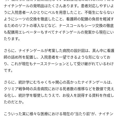
ナイチンゲールの発明品はたくさんあります。患者対応しやすいよ
うに入院患者一人ひとりにベルを用意したこと、不衛生にならない
ようにシーツの交換を徹底したこと、看護師の配膳の負担を軽減す
るためのリフトの導入などなど、ナースコールもシーツ交換の徹底
も配膳用エレベーターもすべてナイチンゲールの発案から現在にい
たります。
さらに、ナイチンゲールが考案した病院の設計図は、真ん中に看護
師の詰め所を配置し、入院患者を一望できるような形になってお
り、これが現在もナースステーションとして受け継がれているわけ
です。
さらに、統計学にむちゃくちゃ関心の高かったナイチンゲールは、
クリミア戦争時の兵舎病院における死者数の推移などを数値で見え
る化し、統計学を駆使したうえで、お役人を説得する資料を作成し
たのだとか。
こういった実に様々な医療における現在の“当たり前”が、ナイチン