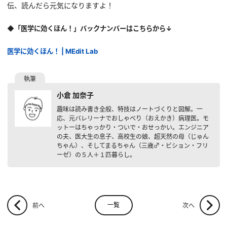
伝、読んだら元気になりますよ！
◆「医学に効くほん！」バックナンバーはこちらから↓
医学に効くほん！ | MEdit Lab
小倉 加奈子
趣味は読み書き全般、特技はノートづくりと図解。一
応、元バレリーナでおしゃべり（おえかき）病理医。モ
ットーはちゃっかり・ついで・おせっかい。エンジニア
の夫、医大生の息子、高校生の娘、超天然の母（じゅん
ちゃん）、そしてまるちゃん（三歳♂・ビション・フリ
ーゼ）の５人＋１匹暮らし。
一覧
前へ
次へ