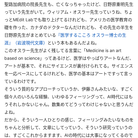
聖路加病院の院長先生も、亡くなっちゃったけど、日野原重明先生
っていう先生がいて。ウィリアム・オスラー先生っていうね、ちょ
っとMEdit Labでも取り上げてるけれども、アメリカの医学教育の
礎を作った、カナダのドクターなんだけれども、その先生の半生を
日野原先生がまとめている
『医学するこころ オスラー博士の生
涯』（岩波現代文庫）
という本もあるんだよね。
このオスラー先生がよく残してる言葉に「Medicine is an art
based on science」ってあるけど、医学はやっぱりアートなんだ、
アートが基本で、それにサイエンスが裏付けられてる。サイエンス
を一応ベースにしてるけれども、医学の基本はアートですって言っ
ているわけです。
そういう質的なアプローチっていうか、伊藤さんみたいな、すごく
個々人のいろんな経験、いわゆるフィーリングって、AI時代にはも
うそれしかないじゃん。数集めてどうってわけじゃないと思うんだ
よね。
だから、そういう一人ひとりの感じ、フィーリングみたいなものを
ちゃんと分析して、文章にしてっていう、そういう研究っていうの
は、すごくこれからますます、AIの時代には大事になってくるので