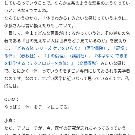
しているっていうことで。なんか文系のような理系のようなってい
うところなんですよね。
なんていうのかな、「体でわかる」みたいな感じっていうふうに、
伊藤さんは言い換えたりもしていて。
一貫して、今までどんな著書が出てるかっていうと、その最初の名
著である『目の見えない人は世界をどう見ているのか』を皮切り
に、
『どもる体 シリーズ ケアをひらく』（医学書院）
、
『記憶す
る体』（春秋社）
、
『手の倫理』（講談社）
、
『体はゆく できる
を科学する〈テクノロジー✕身体〉』（文藝春秋）
みたいな感じ
で、とにかく「体」っていうのをすごい専門にしておられる美学者
なのです。なので、すごい医学に近いなって思っているんです、私
的には。
QUIM：
やっぱり「体」をテーマにしてる。
小倉：
ただ、アプローチが、今、医学の研究が忘れちゃってるっていう