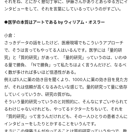
それをね、とにかく懇切丁寧に、伊藤さんがありとあらゆる方にイ
ンタビューをして、それを言葉にしているっていうのがすごい。
●医学の本質はアートである by ウィリアム・オスラー
小倉：
さっきデータの話をしたけど、医療現場でもこういうアプローチ
で、そうは言ってもやってる人はいるんです。医学には「量的研
究」と「質的研究」があって、「量的研究」っていうのは、いわゆ
る量で勝負、「Nで勝負」って私たちはよく言うんだけど、なるべ
く数が多ければ多いほど信憑性がある。
例えば5人に薬の効き目を聞くより、1000人に薬の効き目を見た方
が、それは信頼が高くなるみたいな感じで。量的研究って量に依存
していくっていうか、研究の質がね。
そういう量的研究っていうのと対照的に、そんなにすごいやられて
るわけじゃないけれども、やってるドクターたちもいて、それを
「質的研究」って言うんだけれども、その一人ひとりの患者さんに
インタビューをしたりとかすることをいうんです。
まさにこの伊藤さんがやってることは質的研究っていうやつで、数