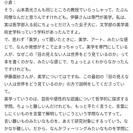
小倉：
そう、山本貴光さんも同じところの教授でいらっしゃって、たぶん
同僚なんだと思うんですけれども。伊藤さんは専門が美学。私は、
実は医学部入る前にちょっとだけ入った女子大に、文学部の美学美
術史学科っていう学科があったんですよ。
で、思わず「美学」って聞いたときに、美学、アート、みたいな感
じで、なんか発想がそこで止まっちゃって。美学を専門にしている
人が、なぜこの『目の見えない人は世界をどう見ているのか』って
本を書くのかな、みたいな感じで、ちょっとよくわからなかったん
ですけれども。
伊藤亜紗さんが、美学についてはですね、この最初の『目の見えな
い人は世界をどう見ているのか』の方で説明をしてくださってい
て。
美学っていうのは、芸術や感性的な認識について哲学的に探求する
学問。ちょっと難しいんだけれども、もっと平たく言うと、言葉に
しにくいものを言葉で解明していこうという学問なんですって。
言い難いものみたいなものを、あえて研究対象にするっていう。な
かなか難しい。だから、なんかフィーリングみたいなものを学問に