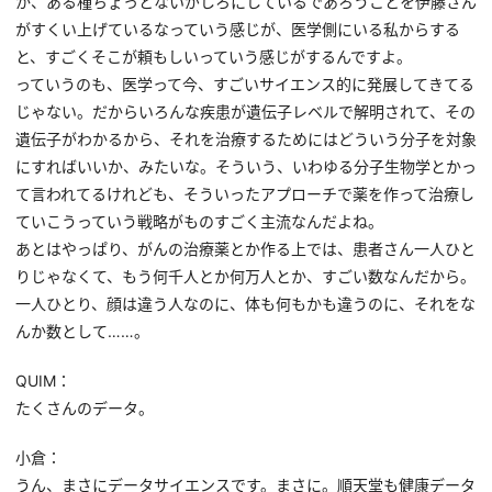
か、ある種ちょっとないがしろにしているであろうことを伊藤さん
がすくい上げているなっていう感じが、医学側にいる私からする
と、すごくそこが頼もしいっていう感じがするんですよ。
っていうのも、医学って今、すごいサイエンス的に発展してきてる
じゃない。だからいろんな疾患が遺伝子レベルで解明されて、その
遺伝子がわかるから、それを治療するためにはどういう分子を対象
にすればいいか、みたいな。そういう、いわゆる分子生物学とかっ
て言われてるけれども、そういったアプローチで薬を作って治療し
ていこうっていう戦略がものすごく主流なんだよね。
あとはやっぱり、がんの治療薬とか作る上では、患者さん一人ひと
りじゃなくて、もう何千人とか何万人とか、すごい数なんだから。
一人ひとり、顔は違う人なのに、体も何もかも違うのに、それをな
んか数として……。
QUIM：
たくさんのデータ。
小倉：
うん、まさにデータサイエンスです。まさに。順天堂も健康データ