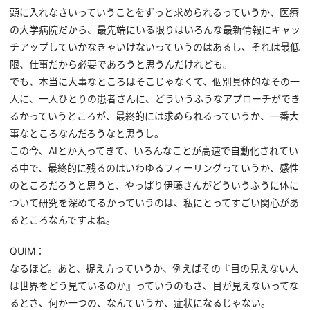
頭に入れなさいっていうことをずっと求められるっていうか、医療
の大学病院だから、最先端にいる限りはいろんな最新情報にキャッ
チアップしていかなきゃいけないっていうのはあるし、それは最低
限、仕事だから必要であろうと思うんだけれども。
でも、本当に大事なところはそこじゃなくて、個別具体的なその一
人に、一人ひとりの患者さんに、どういうふうなアプローチができ
るかっていうところが、最終的には求められるっていうか、一番大
事なところなんだろうなと思うし。
この今、AIとか入ってきて、いろんなことが高速で自動化されてい
る中で、最終的に残るのはいわゆるフィーリングっていうか、感性
のところだろうと思うと、やっぱり伊藤さんがどういうふうに体に
ついて研究を深めてるかっていうのは、私にとってすごい関心があ
るところなんですよね。
QUIM：
なるほど。あと、捉え方っていうか、例えばその『目の見えない人
は世界をどう見ているのか』っていうのもさ、目が見えないってな
るとさ、何か一つの、なんていうか、症状になるじゃない。