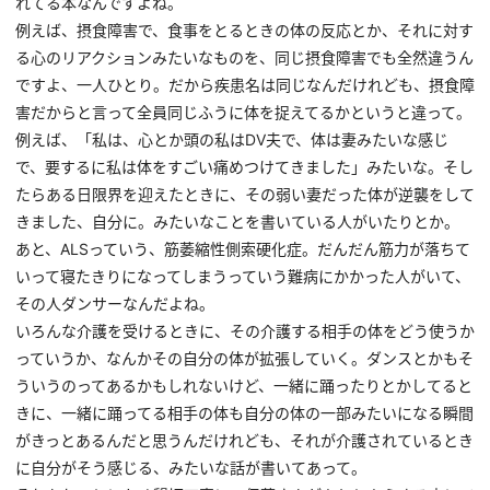
れてる本なんですよね。
例えば、摂食障害で、食事をとるときの体の反応とか、それに対す
る心のリアクションみたいなものを、同じ摂食障害でも全然違うん
ですよ、一人ひとり。だから疾患名は同じなんだけれども、摂食障
害だからと言って全員同じふうに体を捉えてるかというと違って。
例えば、「私は、心とか頭の私はDV夫で、体は妻みたいな感じ
で、要するに私は体をすごい痛めつけてきました」みたいな。そし
たらある日限界を迎えたときに、その弱い妻だった体が逆襲をして
きました、自分に。みたいなことを書いている人がいたりとか。
あと、ALSっていう、筋萎縮性側索硬化症。だんだん筋力が落ちて
いって寝たきりになってしまうっていう難病にかかった人がいて、
その人ダンサーなんだよね。
いろんな介護を受けるときに、その介護する相手の体をどう使うか
っていうか、なんかその自分の体が拡張していく。ダンスとかもそ
ういうのってあるかもしれないけど、一緒に踊ったりとかしてると
きに、一緒に踊ってる相手の体も自分の体の一部みたいになる瞬間
がきっとあるんだと思うんだけれども、それが介護されているとき
に自分がそう感じる、みたいな話が書いてあって。