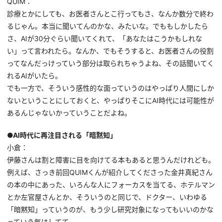
QUIM：
診療とかにしても、お医者さんとこ行ってもさ、なんか数分で終わ
るじゃん。本当に聞いてんのかな、みたいな。でももしかしたら
さ、AIが30分ぐらい聞いてくれて、「あなたはこうかもしれな
い」って言われたら。なんか、でもそうすると、お医者さんの役割
ってなんだっけっていう部分は取られちゃうよね、その話聞いてく
れるAIがいたら。
でも一方で、そういう感性的な面っていうのはやっぱり人間にしか
ないということにしておくと、やっぱりそこにAI時代には可能性が
あるんじゃないかっていうことだよね。
●AI時代に再注目される「暗黙知」
小倉：
伊藤さんは割と障害に目を向けてる本もあると思うんだけれども。
例えば、さっき前回QUIMくんが紹介してくださった金井真紀さん
の本の中にあった、いろんな人にフォーカスを当てる、ホテルマン
とか左官屋さんとか、そういうのと同じで、ドクター、いわゆる
「暗黙知」っていうのが、もう少し研究対象になってもいいのかな
っていう気はしてて。