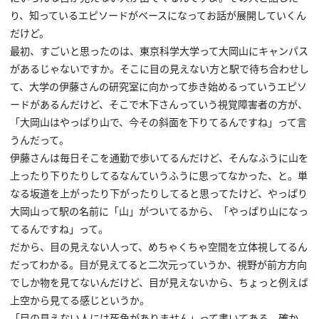
り、知っているエピソードがベースになってお話が展開していくん
だけど。
最初、すごいと思ったのは、東京科学大学って大岡山にキャンパス
があるじゃないですか。そこに目の見えない方と駅で待ち合わせし
て、大学の伊藤さんの研究室に向かって歩き始めるっていうエピソ
ードがあるんだけど、そこで木下さんっていう視覚障害者の方が、
「大岡山はやっぱり山で、今その斜面を下りてるんですね」って言
うんだって。
伊藤さんは毎日そこを通勤で歩いてるんだけど、そんなふうに山を
上ったり下りたりしてるなんていうふうに思ってなかった、と。単
なる坂道を上がったり下がったりしてると思ってたけど、やっぱり
大岡山って駅の名前に「山」がついてるから、「やっぱり山になっ
てるんですね」って。
だから、目の見えない人って、めちゃくちゃ空間を立体視してるん
だってわかる。目が見えてると二次元っていうか、視野が前方方向
でしか物を見てないんだけど、目が見えないから、ちょっと例えば
上空から見てる感じというか。
「目の見えない人には死角がありません」って書いてある。確か