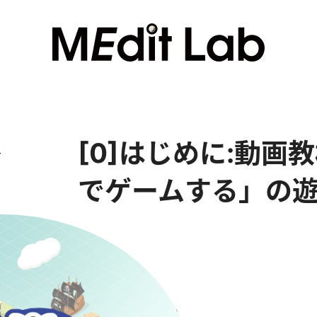
[0]はじめに:動画
ー
でゲームする」の