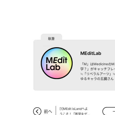
MEditLab
「M」はMedicine
学？」がキャッチフレー
≒「リベラルアーツ」
ゆるキャラの五臓さん（
[1]MEdit isLandへよ
前へ
うこそ！「医学をゲ