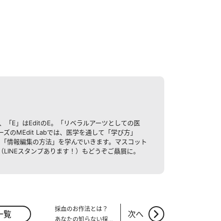
のM、「E」はEditのE。「リベラルアーツとしての医
ズのMEdit Labでは、医学を通して「学び方」
≒「情報編集の方法」を学んでいきます。マスコット
LINEスタンプあります！）もどうぞご贔屓に。
採血のお作法とは？
一覧
次へ
あなたの知らない採